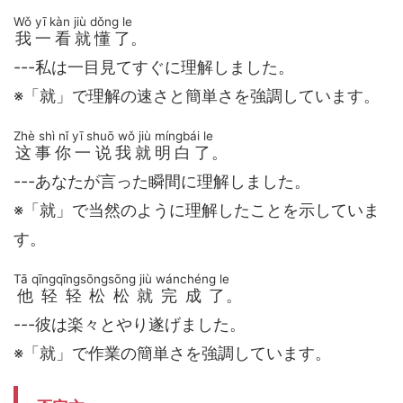
Wǒ yī kàn jiù dǒng le
我一看就懂了
。
---私は一目見てすぐに理解しました。
※「就」で理解の速さと簡単さを強調しています。
Zhè shì nǐ yī shuō wǒ jiù míngbái le
这事你一说我就明白了
。
---あなたが言った瞬間に理解しました。
※「就」で当然のように理解したことを示していま
す。
Tā qīngqīngsōngsōng jiù wánchéng le
他轻轻松松就完成了
。
---彼は楽々とやり遂げました。
※「就」で作業の簡単さを強調しています。