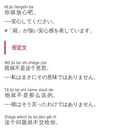
Nǐ jiù fàngxīn ba
你就放心吧
。
---安心してください。
※「就」が強い安心感を表しています。
否定文
Wǒ jiù bú shì zhège yìsi
我就不是这个意思
。
---私はまさにその意味ではありません。
Tā jiù bú shì nàme shuō de
他就不是那么说的
。
---彼はそう言ったわけではありません。
Zhège wèntí jiù bù jiāo gěi nǐ
这个问题就不交给你
。