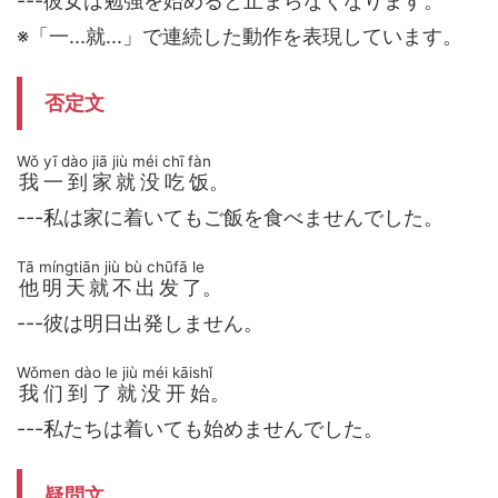
---彼女は勉強を始めると止まらなくなります。
※「一...就...」で連続した動作を表現しています。
否定文
Wǒ yī dào jiā jiù méi chī fàn
我一到家就没吃饭
。
---私は家に着いてもご飯を食べませんでした。
Tā míngtiān jiù bù chūfā le
他明天就不出发了
。
---彼は明日出発しません。
Wǒmen dào le jiù méi kāishǐ
我们到了就没开始
。
---私たちは着いても始めませんでした。
疑問文