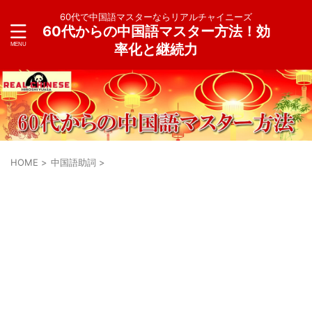
60代で中国語マスターならリアルチャイニーズ
60代からの中国語マスター方法！効
率化と継続力
HOME
>
中国語助詞
>