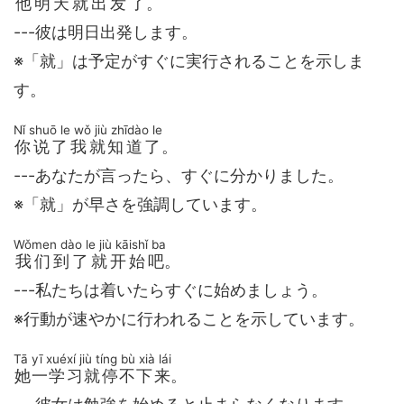
他明天就出发了
。
---彼は明日出発します。
※「就」は予定がすぐに実行されることを示しま
す。
Nǐ shuō le wǒ jiù zhīdào le
你说了我就知道了
。
---あなたが言ったら、すぐに分かりました。
※「就」が早さを強調しています。
Wǒmen dào le jiù kāishǐ ba
我们到了就开始吧
。
---私たちは着いたらすぐに始めましょう。
※行動が速やかに行われることを示しています。
Tā yī xuéxí jiù tíng bù xià lái
她一学习就停不下来
。