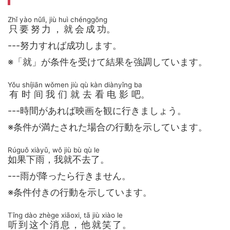
Zhǐ yào nǔlì, jiù huì chénggōng
只要努力，就会成功
。
---努力すれば成功します。
※「就」が条件を受けて結果を強調しています。
Yǒu shíjiān wǒmen jiù qù kàn diànyǐng ba
有时间我们就去看电影吧
。
---時間があれば映画を観に行きましょう。
※条件が満たされた場合の行動を示しています。
Rúguǒ xiàyǔ, wǒ jiù bù qù le
如果下雨，我就不去了
。
---雨が降ったら行きません。
※条件付きの行動を示しています。
Tīng dào zhège xiāoxi, tā jiù xiào le
听到这个消息，他就笑了
。