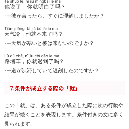
Tā shuō le, nǐ jiù míngbái le ma
他说了，你就明白了吗
？
---彼が言ったら、すぐに理解しましたか？
Tiānqì lěng, tā jiù bù lái le ma
天气冷，他就不来了吗
？
---天気が寒いと彼は来ないのですか？
Lù dǔ chē, nǐ jiù chí dào le ma
路堵车，你就迟到了吗
？
---道が渋滞していて遅刻したのですか？
7.条件が成立する際の「就」
この「就」は、ある条件が成立した際に次の行動や
結果が続くことを表現します。条件付きの文に多く
見られます。