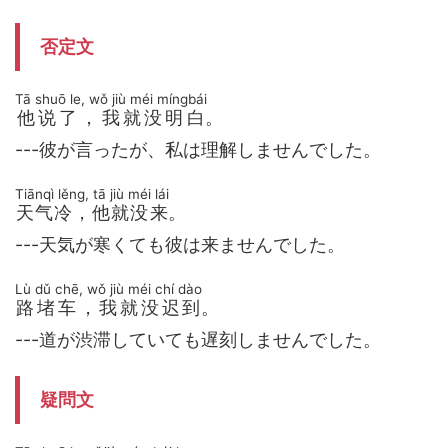
否定文
Tā shuō le, wǒ jiù méi míngbái
他说了，我就没明白
。
---彼が言ったが、私は理解しませんでした。
Tiānqì lěng, tā jiù méi lái
天气冷，他就没来
。
---天気が寒くても彼は来ませんでした。
Lù dǔ chē, wǒ jiù méi chí dào
路堵车，我就没迟到
。
---道が渋滞していても遅刻しませんでした。
疑問文