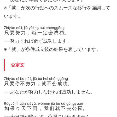
※「就」が次の行動へのスムーズな移行を強調して
います。
Zhǐyào nǔlì, jiù yídìng huì chénggōng
只要努力，就一定会成功
。
---努力すれば必ず成功します。
※「就」が条件成立後の結果を表しています。
否定文
Zhǐyào nǐ bù nǔlì, jiù bú huì chénggōng
只要你不努力，就不会成功
。
---あなたが努力しなければ成功しません。
Rúguǒ jīntiān xiàyǔ, wǒmen jiù bù qù gōngyuán
如果今天下雨，我们就不去公园
。
---今日雨が降れば、公園には行きません。