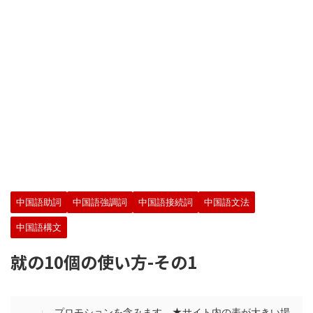
中国語助詞
中国語強調詞
中国語接続詞
中国語文法
中国語構文
就の10個の使い方-その1
プロモションを含みます。★サイト内の表が大きい場