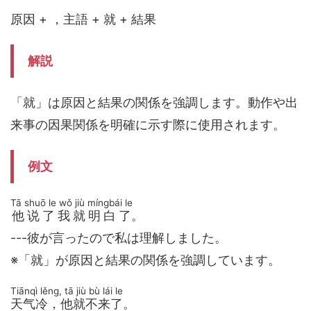
原因 + ，主語 + 就 + 結果
解説
「就」は原因と結果の関係を強調します。動作や出
来事の因果関係を明確に示す際に使用されます。
例文
Tā shuō le wǒ jiù míngbái le
他说了我就明白了
。
---彼が言ったので私は理解しました。
※「就」が原因と結果の関係を強調しています。
Tiānqì lěng, tā jiù bù lái le
天气冷，他就不来了
。