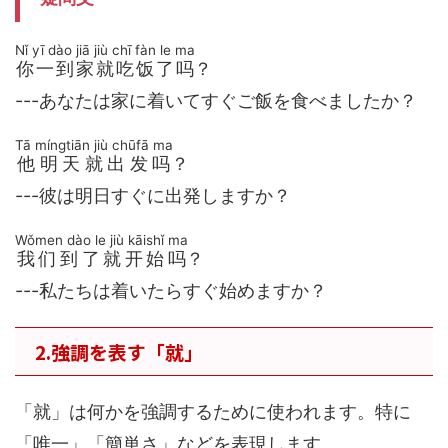
Nǐ yī dào jiā jiù chī fàn le ma
你一到家就吃饭了吗
？
---あなたは家に着いてすぐご飯を食べましたか？
Tā míngtiān jiù chūfā ma
他明天就出发吗
？
---彼は明日すぐに出発しますか？
Wǒmen dào le jiù kāishǐ ma
我们到了就开始吗
？
---私たちは着いたらすぐ始めますか？
2.強調を表す「就」
「就」は何かを強調するために使われます。特に
「唯一」「簡単さ」などを表現します。