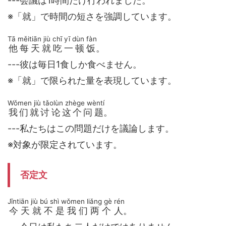
---会議は1時間だけ行われました。
※「就」で時間の短さを強調しています。
Tā měitiān jiù chī yī dùn fàn
他每天就吃一顿饭
。
---彼は毎日1食しか食べません。
※「就」で限られた量を表現しています。
Wǒmen jiù tǎolùn zhège wèntí
我们就讨论这个问题
。
---私たちはこの問題だけを議論します。
※対象が限定されています。
否定文
Jīntiān jiù bú shì wǒmen liǎng gè rén
今天就不是我们两个人
。