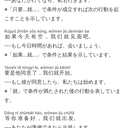
---あなたが行くなら、私も行きます。
※「只要...就...」で条件が成立すれば次の行動を起
こすことを示しています。
Rúguǒ jīntiān yǒu kòng, wǒmen jiù jiànmiàn ba
如果今天有空，我们就见面吧
。
---もし今日時間があれば、会いましょう。
※「如果...就...」で条件と結果を示しています。
Yàoshi tā tóngyì le, wǒmen jiù kāishǐ
要是他同意了，我们就开始
。
---もし彼が同意したら、私たちは始めます。
※「就」で条件が満たされた後の行動を表していま
す。
Děng nǐ zhǔnbèi hǎo, wǒmen jiù chūfā
等你准备好，我们就出发
。
---あなたが準備できたら出発します。