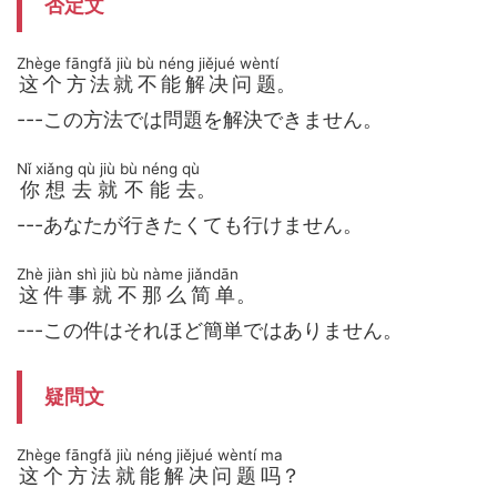
否定文
Zhège fāngfǎ jiù bù néng jiějué wèntí
这个方法就不能解决问题
。
---この方法では問題を解決できません。
Nǐ xiǎng qù jiù bù néng qù
你想去就不能去
。
---あなたが行きたくても行けません。
Zhè jiàn shì jiù bù nàme jiǎndān
这件事就不那么简单
。
---この件はそれほど簡単ではありません。
疑問文
Zhège fāngfǎ jiù néng jiějué wèntí ma
这个方法就能解决问题吗
？