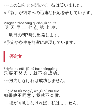
---この知らせを聞いて、彼は笑いました。
※「就」が結果への迅速な反応を表しています。
Míngtiān zǎoshang qī diǎn jiù chūfā
明天早上七点就出发
。
---明日の朝7時に出発します。
※予定や条件を簡潔に表現しています。
否定文
Zhǐyào bù nǔlì, jiù bú huì chénggōng
只要不努力，就不会成功
。
---努力しなければ成功しません。
Rúguǒ tā bù tóngyì, wǒ jiù bú huì zuò
如果他不同意，我就不会做
。
---彼が同意しなければ、私はしません。