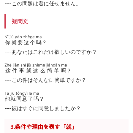
---この問題は君に任せません。
疑問文
Nǐ jiù yào zhège ma
你就要这个吗
？
---あなたはこれだけ欲しいのですか？
Zhè jiàn shì jiù zhème jiǎndān ma
这件事就这么简单吗
？
---この件はそんなに簡単ですか？
Tā jiù tóngyì le ma
他就同意了吗
？
---彼はすぐに同意しましたか？
3.条件や理由を表す「就」