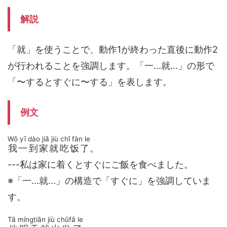
解説
「就」を使うことで、動作1が終わった直後に動作2
が行われることを強調します。「一...就...」の形で
「〜するとすぐに〜する」を表します。
例文
Wǒ yī dào jiā jiù chī fàn le
我一到家就吃饭了
。
---私は家に着くとすぐにご飯を食べました。
※「一...就...」の構造で「すぐに」を強調していま
す。
Tā míngtiān jiù chūfā le