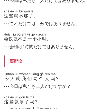
---今日は私たち二人だけではありません。
Zhèxiē jiù bú gòu le
这些就不够了
。
---これだけでは十分ではありません。
Huìyì jiù bú shì yī gè xiǎoshí
会议就不是一个小时
。
---会議は1時間だけではありません。
疑問文
Jīntiān jiù wǒmen liǎng gè rén ma
今天就我们两个人吗
？
---今日は私たち二人だけですか？
Zhèxiē jiù gòu le ma
这些就够了吗
？