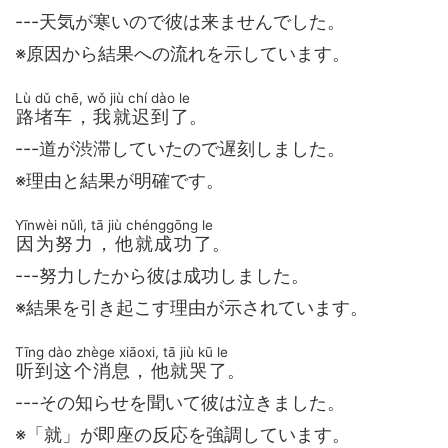
---天気が寒いので彼は来ませんでした。
※原因から結果への流れを示しています。
Lù dǔ chē, wǒ jiù chí dào le
路堵车，我就迟到了
。
---道が渋滞していたので遅刻しました。
※理由と結果が明確です。
Yīnwèi nǔlì, tā jiù chénggōng le
因为努力，他就成功了
。
---努力したから彼は成功しました。
※結果を引き起こす理由が示されています。
Tīng dào zhège xiāoxi, tā jiù kū le
听到这个消息，他就哭了
。
---その知らせを聞いて彼は泣きました。
※「就」が即座の反応を強調しています。