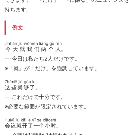
持ちます。
例文
Jīntiān jiù wǒmen liǎng gè rén
今天就我们两个人
。
---今日は私たち2人だけです。
※「就」が「だけ」を強調しています。
Zhèxiē jiù gòu le
这些就够了
。
---これだけで十分です。
※必要な範囲が限定されています。
Huìyì jiù kāi le yī gè xiǎoshí
会议就开了一个小时
。