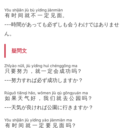
Yǒu shíjiān jiù bù yídìng jiànmiàn
有时间就不一定见面
。
---時間があっても必ずしも会うわけではありませ
ん。
疑問文
Zhǐyào nǔlì, jiù yídìng huì chénggōng ma
只要努力，就一定会成功吗
？
---努力すれば必ず成功しますか？
Rúguǒ tiānqì hǎo, wǒmen jiù qù gōngyuán ma
如果天气好，我们就去公园吗
？
---天気が良ければ公園に行きますか？
Yǒu shíjiān jiù yídìng yào jiànmiàn ma
有时间就一定要见面吗
？