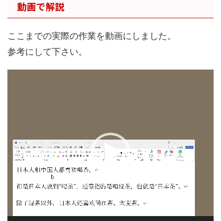
レ
動画で解説
ー
ヤ
ー
ここまでの実際の作業を動画にしました。
参考にして下さい。
動
画
プ
レ
ー
ヤ
ー