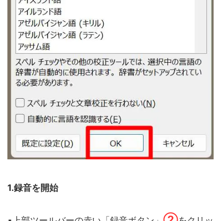
1.録音を開始
②
▪️上部ツールバーの赤い「録音ボタン」
をクリッ