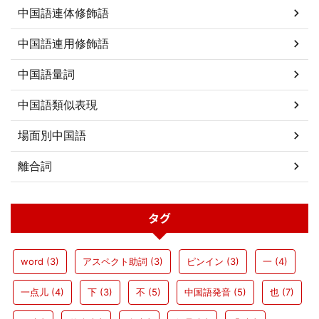
中国語連体修飾語
中国語連用修飾語
中国語量詞
中国語類似表現
場面別中国語
離合詞
タグ
word
(3)
アスペクト助詞
(3)
ピンイン
(3)
一
(4)
一点儿
(4)
下
(3)
不
(5)
中国語発音
(5)
也
(7)