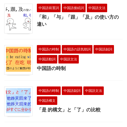
中国語前置詞
中国語接続詞
中国語文法
「和」「与」「跟」「及」の使い方の
違い
中国語の時制
中国語の語気助詞
中国語副詞
中国語動詞
中国語文法
中国語の時制
中国語の時制
中国語副詞
中国語文法
中国語構文
「是 的構文」と「了」の比較