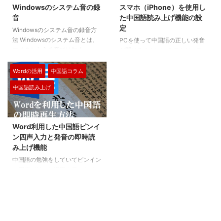
Windowsのシステム音の録
スマホ（iPhone）を使用し
音
た中国語読み上げ機能の設
定
Windowsのシステム音の録音方
法 Windowsのシステム音とは、
PCを使って中国語の正しい発音
マイクから入る音では無く、
が聞けるのもいいのですが、スマ
「Wordの音声読み上げ」や
ホ（iPhone）で自分で書いた中
「YouTubeの再生音」などPCの
国語を読み上げてくれたらたいへ
Wordの活用
中国語コラム
内部から出てくる音です。 「PC
ん助かりまます。 実はそんな便
中国語読み上げ
内部の音」などとも言われます。
利な読み上げ機能が付いています
Windowsのシステム音の録音
ので、その使用方法を詳しく解説
は、有料のソフトなど使用します
します。 PCを使用した中国語の
と簡単にできますが、無料のソフ
読み上げは下記よりご覧下さい。
Word利用した中国語ピンイ
トでも実は簡単にできます。 具
1.スマホ（iPhone）で中国語を読
ン四声入力と発音の即時読
体的な方法について詳しく解説を
み上げる方法 アプリなど一切必
み上げ機能
していきます。 Audacity（無
要ありません。 スマホ
料）をインストール インストー
（iPhone）が持っている機能で
中国語の勉強をしていてピンイン
ル手順（Download without
簡単に中国語の正しい発音を読み
と四声が付いた漢字を書いたり、
Muse Hubを選択） ...
上げる事が可能です。 まずは中
その漢字の発音を聞く事ができた
国語をピンイン入力しないといけ
らどんなに良いでしょう。 自分
ません。 中国語の ...
の回りにいつも中国語の発音がで
きる人がいればいいのですが、そ
んな都合のいい方はいません。