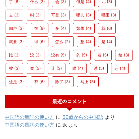
了
(6)
什么
(3)
会
(3)
但是
(4)
几
(5)
去
(3)
叫
(3)
可是
(3)
哪儿
(3)
哪里
(3)
四声
(3)
在
(8)
多
(4)
如果
(4)
就
(6)
就要
(3)
得
(6)
怎么
(2)
想
(4)
是
(4)
比
(3)
没
(3)
没有
(5)
的
(5)
着
(5)
给
(3)
被
(3)
要
(5)
让
(3)
跟
(4)
过
(5)
还
(4)
还是
(3)
都
(6)
除了
(3)
马上
(3)
最近のコメント
中国語の量詞の使い方
に
60歳からの中国語
より
中国語の量詞の使い方
に
tk
より