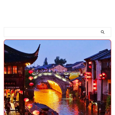
ですが、今自分が勉強して習った
中国語を復習するんだけど、発音
が分からない。 こんな問題を皆
さんが使用しているWordで解決
する事ができます。 その具体的
な方法をご説明します。 Wordの
ピンイン中国語入力 まずはWord
に中国語を入力しなければいけま
せん。 中国語入力方法に関して
は違うページで詳しく ...