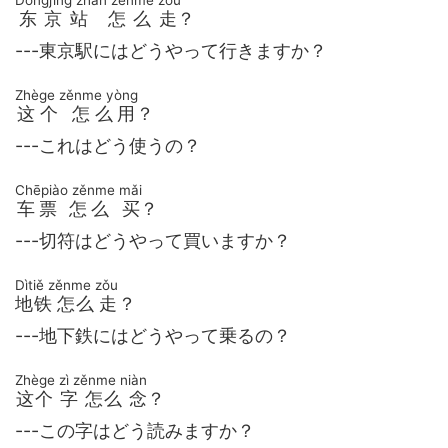
东京站 怎么走
？
---東京駅にはどうやって行きますか？
Zhège zěnme yòng
这个 怎么用
？
---これはどう使うの？
Chēpiào zěnme mǎi
车票 怎么 买
？
---切符はどうやって買いますか？
Dìtiě zěnme zǒu
地铁 怎么 走
？
---地下鉄にはどうやって乗るの？
Zhège zì zěnme niàn
这个 字 怎么 念
？
---この字はどう読みますか？