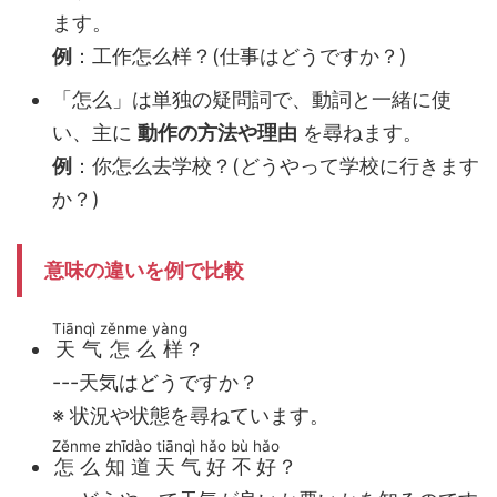
ます。
例
：工作怎么样？(仕事はどうですか？)
「怎么」は単独の疑問詞で、動詞と一緒に使
い、主に
動作の方法や理由
を尋ねます。
例
：你怎么去学校？(どうやって学校に行きます
か？)
意味の違いを例で比較
Tiānqì zěnme yàng
天气怎么样
？
---天気はどうですか？
※ 状況や状態を尋ねています。
Zěnme zhīdào tiānqì hǎo bù hǎo
怎么知道天气好不好
？