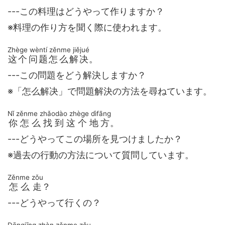
---この料理はどうやって作りますか？
※料理の作り方を聞く際に使われます。
Zhège wèntí zěnme jiějué
这个问题怎么解决
。
---この問題をどう解決しますか？
※「怎么解决」で問題解決の方法を尋ねています。
Nǐ zěnme zhǎodào zhège dìfāng
你怎么找到这个地方
。
---どうやってこの場所を見つけましたか？
※過去の行動の方法について質問しています。
Zěnme zǒu
怎么走
？
---どうやって行くの？
Dōngjīng zhàn zěnme zǒu