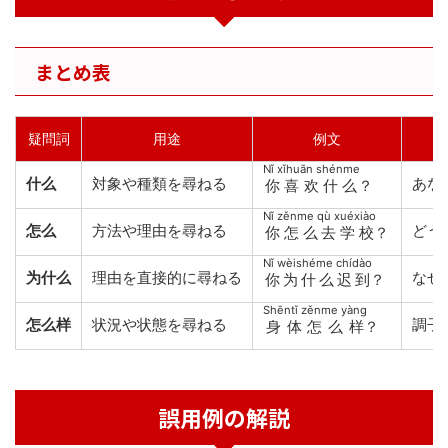
まとめ表
疑問詞
用途
例文
Nǐ xǐhuān shénme
什么
対象や種類を尋ねる
あな
你喜欢什么
？
Nǐ zěnme qù xuéxiào
怎么
方法や理由を尋ねる
どう
你怎么去学校
？
Nǐ wèishéme chídào
为什么
理由を直接的に尋ねる
なぜ
你为什么迟到
？
Shēntǐ zěnme yàng
怎么样
状況や状態を尋ねる
調子
身体怎么样
？
誤用例の解説