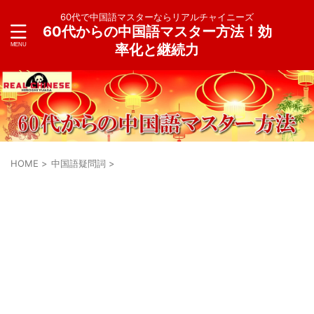
60代で中国語マスターならリアルチャイニーズ
60代からの中国語マスター方法！効
率化と継続力
HOME
>
中国語疑問詞
>