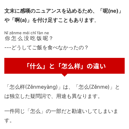
文末に感嘆のニュアンスを込めるため、「呢(ne)」
や「啊(a)」を付け足すこともあります
。
Nǐ zěnme méi chī fàn ne
你怎么没吃饭呢
？
---どうしてご飯を食べなかったの？
「什么」と「怎么样」の違い
「怎么样(Zěnmeyàng)」は、「怎么(Zěnme)」と
は独立した疑問詞で、用途も異なります。
一件同じ「怎么」の一部だと勘違いしてしまいま
す。