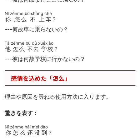
Nǐ zěnme bù shàng chē
你 怎么 不 上车
？
---何故車に乗らないの？
Tā zěnme bù qù xuéxiào
他 怎么 不去 学校
？
---彼は何故学校に行かないの？
感情を込めた「怎么」
理由や原因を尋ねる使用方法に入ります。
驚きを表す
：
Nǐ zěnme hái méi dào
你怎么还没到
？