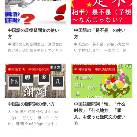
中国語の反復疑問文の使い
中国語の「是不是」の使い
方
方
中国語の反復疑問文は、述語文に
中国語の「是不是」の使い方に付
肯定形と否定形を並列してどちら
いて解説します。 平常文に「是
かを選んでもらう疑問文です。
不是」を付けるだけで、「～じゃ
反復疑問文の使い方に付いて解説
ないの？」と聞く事ができますの
します。 中国語の疑問文 ①中国
で便利です。 中国人も日常会話
中国語文法
中国語疑問詞
中国語文法
中国語疑問詞
語の疑問文の基本は、平常文に
で頻繁に使うため、慣れておきま
「吗」を付ける方法があります。
しょう。 是不是の基本例 他是不
你是中国人吗？ ---あなたは中国
是中国人Tā shì bùshì zhōngguó
人ですか？ ♠中国語を話してい
rén？ ---彼は中国人じゃない
て、このような質問をされるよう
の？ 你是不是感冒了Nǐ shì bùshì
中国語の疑問詞の使い方
中国語疑問詞「谁」「什么
になるといいですね！ ②次に聞
gǎnmàole？ ---風邪じゃない
时候」「什么地方」「哪
きたい部分を疑問詞に変換する疑
の？ 你是不是去看看Nǐ shì bùshì
人・物 場所 時間 什么 shénme
儿」を使った疑問文の使い
問文の作り方があります。 我 看
qù kàn kàn？ ---ちょと見に行っ
「なに、どんな」 谁 shéi 「だ
方
电影。 谁 看电影？ 你吃 拉面。
たらどう？ 你喜欢吃烤肉，是不
れ」 哪/哪个 nǎ/nàgè 「どれ」
你吃 什么？ 上の例文のように青
是Nǐ ...
什么名字 shénme míngzì 「なん
中国語にも英語と同じように疑問
の部分を疑問詞に変更するだけで
て名前」 哪里 nǎlǐ 「どこ」 哪儿
詞が存在します。 「什么」「什