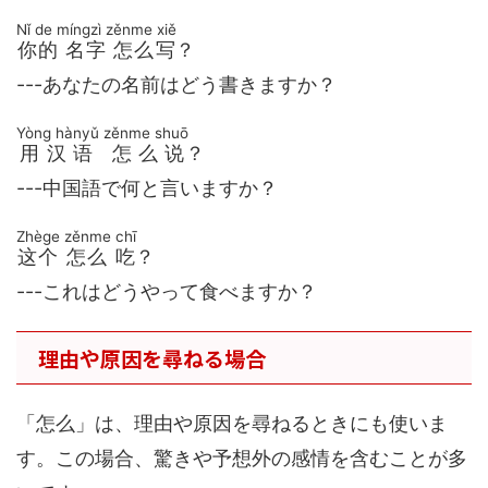
Nǐ de míngzì zěnme xiě
你的 名字 怎么写
？
---あなたの名前はどう書きますか？
Yòng hànyǔ zěnme shuō
用汉语 怎么说
？
---中国語で何と言いますか？
Zhège zěnme chī
这个 怎么 吃
？
---これはどうやって食べますか？
理由や原因を尋ねる場合
「怎么」は、理由や原因を尋ねるときにも使いま
す。この場合、驚きや予想外の感情を含むことが多