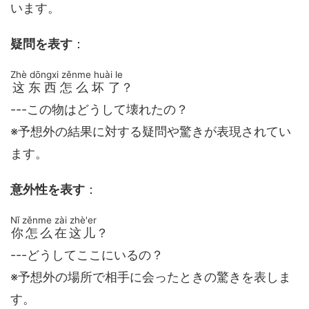
います。
疑問を表す
：
Zhè dōngxi zěnme huài le
这东西怎么坏了
？
---この物はどうして壊れたの？
※予想外の結果に対する疑問や驚きが表現されてい
ます。
意外性を表す
：
Nǐ zěnme zài zhè'er
你怎么在这儿
？
---どうしてここにいるの？
※予想外の場所で相手に会ったときの驚きを表しま
す。