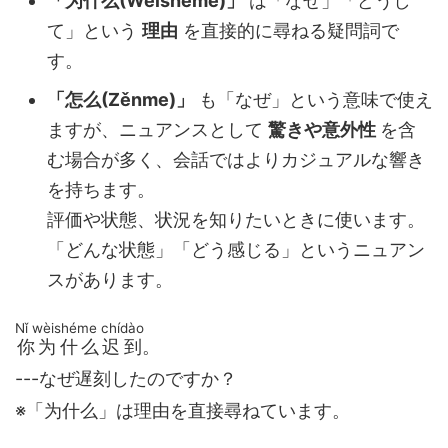
「为什么(Wèishéme)」
は「なぜ」「どうし
て」という
理由
を直接的に尋ねる疑問詞で
す。
「怎么(Zěnme)」
も「なぜ」という意味で使え
ますが、ニュアンスとして
驚きや意外性
を含
む場合が多く、会話ではよりカジュアルな響き
を持ちます。
評価や状態、状況を知りたいときに使います。
「どんな状態」「どう感じる」というニュアン
スがあります。
Nǐ wèishéme chídào
你为什么迟到
。
---なぜ遅刻したのですか？
※「为什么」は理由を直接尋ねています。