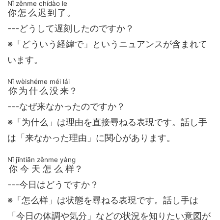
Nǐ zěnme chídào le
你怎么迟到了
。
---どうして遅刻したのですか？
※「どういう経緯で」というニュアンスが含まれて
います。
Nǐ wèishéme méi lái
你为什么没来
？
---なぜ来なかったのですか？
※「为什么」は理由を直接尋ねる表現です。話し手
は「来なかった理由」に関心があります。
Nǐ jīntiān zěnme yàng
你今天怎么样
？
---今日はどうですか？
※「怎么样」は状態を尋ねる表現です。話し手は
「今日の体調や気分」などの状況を知りたい意図が