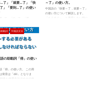
要…了」「就要…了」「快
～了」の使い方。
…了」「要到…了」の使い
中国語の「快要～了，就要～了」
け
の使い方について解説します。
「もうすぐ～」と表現したい時に
要…了」「快…了」「要…
便利な言い回しです。 しっかり
「就要…了」「快到…了」
学んで日常会話で使えるようにし
到…了」の使い分け 中国語の
語助動詞
中国語文法
ましょう。 快要～了 「快要～
要…了」「快…了」「要…
了」「快～了」「要～了」はどれ
「就要…了」「快到…了」
も同じように使えます。 意味は
到…了」は、どれも「まもな
「もうすぐ～」ですが、文章の中
する」「もうすぐ～になる」
に具体的な時間や日を入れること
う意味を持っていますが、微
はできません。 例文: 火车快要开
ニュアンスの違いがありま
国語の助動詞「得」の使い
了Huǒchē kuàiyào kāile。 ---電
 それぞれの使い方を例文と
車はまもなく出発します。 这个
に解説します。 時間や状況
語「得」の使い方。 この用
工作快要结束了Zhège gōngzuò
づいていることを表す「快
は発音は「děi」となりま
kuàiyào jiéshùle。 ---この仕事 ...
了」「快…了」 「快要…了」
 特殊な使用方法ですので使
快…了」は、近い未来に何か
をしっかりと覚えましょう。
こることを予測したり、知ら
詞「得」～しなければならな
りするときに使います。
～する必要がある。 「～す
要」はやや正式で、少し強調
と言う意味の中国語の助動詞
とき ...
、「想」「要」「得」などが