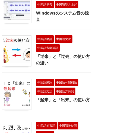
中国語発音
中国語読み上げ
Windowsのシステム音の録
音
中国語動詞
中国語文法
中国語方向補語
「过来」と「过去」の使い方
の違い
中国語動詞
中国語可能補語
中国語文法
中国語方向詞
「起来」と「出来」の使い方
中国語前置詞
中国語接続詞