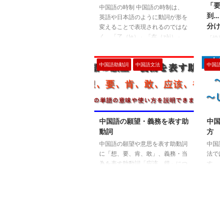
「
中国語の時制 中国語の時制は、
到
英語や日本語のように動詞が形を
分
変えることで表現されるのではな
く、「了（le）」「在（zài）」
「快
「会（huì）」などの助詞や文脈
了」
の時間表現を使って時制を表現し
「要
中国語助動詞
中国語文法
中国
ます。 また、「了（le）」は動作
「快
の完了を示すものであり、時間と
了」
は直接関係がありません。 過去
「要
の時制 中国語では、動詞に「了
く～
（le）」を付けることで動作の完
とい
了を示すことができますが、「了
妙な
中国語の願望・義務を表す助
中
（le）」単独では過去を表すわけ
す。
動詞
方
ではありません。 過去を示すに
とも
中国語の願望や意思を表す助動詞
中国
は「昨天」「已经」などの時間表
が近
に「想、要、肯、敢」、義務・当
法で
現や文脈が必要です。 動詞+了
要…
為を表す助動詞「应该、得」につ
す。
（le）だけでは ...
と「
いて詳しく解説します。 ※当為
い方
が起
（とうい）とは一般に「あるべき
助動
せた
こと」又は、「なすべきこと」を
い。
「快
いい，事実それが起るか否かを問
る」
したい
わず，必ず生ずべきだと要求され
には