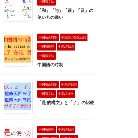
中国語文法
「和」「与」「跟」「及」の
使い方の違い
中国語の時制
中国語の語気助詞
中国語副詞
中国語動詞
中国語文法
中国語の時制
中国語の時制
中国語副詞
中国語文法
中国語構文
「是 的構文」と「了」の比較
中国語副詞
中国語動詞