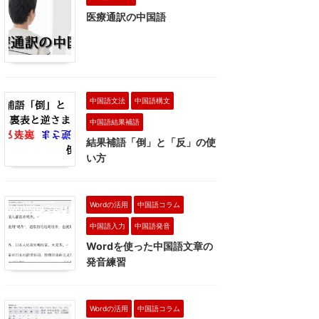
医療通訳の中国語
中国語文法
中国語構文
中国語結果補語
結果補語「倒」と「反」の使
い方
Wordの活用
中国語コラム
中国語入力
中国語発音
Wordを使った中国語文章の
発音練習
Wordの活用
中国語コラム