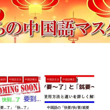
語副詞
中国語文法
中国語構文
中国語文法
中国語構文
要…了」「快…了」
中国語の「快要/快/要/就要