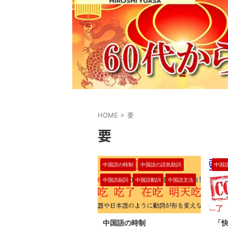
HOME
>
要
要
中国語の時制
中国語の語気助詞
中国
中国語副詞
中国語動詞
中国語文法
中国語の時制
「快