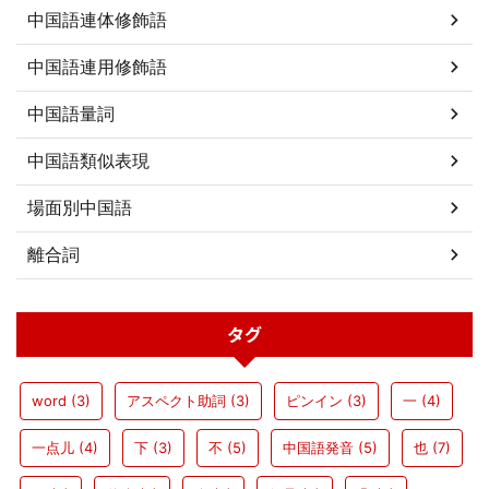
中国語連体修飾語
中国語連用修飾語
中国語量詞
中国語類似表現
場面別中国語
離合詞
タグ
word
(3)
アスペクト助詞
(3)
ピンイン
(3)
一
(4)
一点儿
(4)
下
(3)
不
(5)
中国語発音
(5)
也
(7)