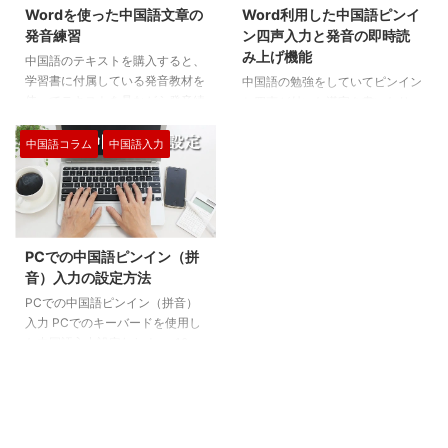
Wordを使った中国語文章の
Word利用した中国語ピンイ
発音練習
ン四声入力と発音の即時読
み上げ機能
中国語のテキストを購入すると、
学習書に付属している発音教材を
中国語の勉強をしていてピンイン
使ってテキストを見ながら発音練
と四声が付いた漢字を書いたり、
習ができます。 しかし、学習を
その漢字の発音を聞く事ができた
進めていくうちに、自分が気に入
らどんなに良いでしょう。 自分
中国語コラム
中国語入力
った文書の発音練習をしたいと感
の回りにいつも中国語の発音がで
じることがありませんか？ 例え
きる人がいればいいのですが、そ
ば、ご自身で中国語の文章を書
んな都合のいい方はいません。
き、それをネイティブスピーカー
ですが、今自分が勉強して習った
に添削してもらった場合、その正
中国語を復習するんだけど、発音
PCでの中国語ピンイン（拼
確な文章を使って発音練習をした
が分からない。 こんな問題を皆
音）入力の設定方法
いと思うことがあるでしょう。
さんが使用しているWordで解決
しかし、手元に正しい中国語の文
する事ができます。 その具体的
PCでの中国語ピンイン（拼音）
章があっても、発音データがない
な方法をご説明します。 Wordの
入力 PCでのキーバードを使用し
と練習が難しいですよね。 さら
ピンイン中国語入力 まずはWord
た中国語入力設定/windows10
に、発音練習をする際には、中国
に中国語を入力しなければいけま
Windows10がほとんどと思いま
語の発音データだけでなく、ピン
せん。 中国語入力方法に関して
すので、OSはこれで説明をしま
イ ...
は違うページで詳しく ...
す。 最初にタスクバーの
「Windowsマーク」を右クリッ
クして「設定」をクリックしま