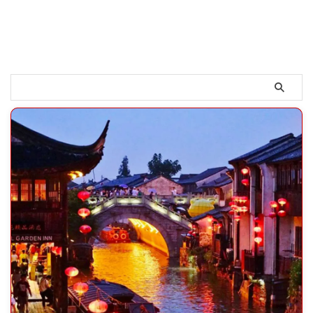
す。 Windowsの設定画面が開き
ますので、「時刻と言語」をクリ
ックします。 次の画面で、
①「言語」をクリックして、②
の「＋」ボタンをクリックしま
す。 言語のポップアップが出て
きますので、①「中国語（簡体
字、中国）」を選びます。 ②の
次へボタンをクリックし ...