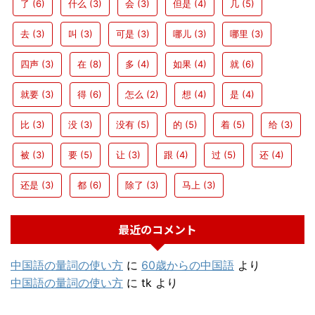
了
(6)
什么
(3)
会
(3)
但是
(4)
几
(5)
去
(3)
叫
(3)
可是
(3)
哪儿
(3)
哪里
(3)
四声
(3)
在
(8)
多
(4)
如果
(4)
就
(6)
就要
(3)
得
(6)
怎么
(2)
想
(4)
是
(4)
比
(3)
没
(3)
没有
(5)
的
(5)
着
(5)
给
(3)
被
(3)
要
(5)
让
(3)
跟
(4)
过
(5)
还
(4)
还是
(3)
都
(6)
除了
(3)
马上
(3)
最近のコメント
中国語の量詞の使い方
に
60歳からの中国語
より
中国語の量詞の使い方
に
tk
より