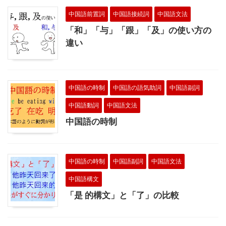
中国語前置詞
中国語接続詞
中国語文法
「和」「与」「跟」「及」の使い方の
違い
中国語の時制
中国語の語気助詞
中国語副詞
中国語動詞
中国語文法
中国語の時制
中国語の時制
中国語副詞
中国語文法
中国語構文
「是 的構文」と「了」の比較